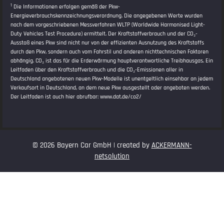
1
Die Informationen erfolgen gemäß der Pkw-
Energieverbrauchskennzeichnungsverordnung. Die angegebenen Werte wurden
nach dem vorgeschriebenen Messverfahren WLTP (Worldwide Harmonised Light-
Duty Vehicles Test Procedure) ermittelt. Der Kraftstoffverbrauch und der CO₂-
Ausstoß eines Pkw sind nicht nur von der effizienten Ausnutzung des Kraftstoffs
durch den Pkw, sondern auch vom Fahrstil und anderen nichttechnischen Faktoren
abhängig. CO₂ ist das für die Erderwärmung hauptverantwortliche Treibhausgas. Ein
Leitfaden über den Kraftstoffverbrauch und die CO₂-Emissionen aller in
Deutschland angebotenen neuen Pkw-Modelle ist unentgeltlich einsehbar an jedem
Verkaufsort in Deutschland, an dem neue Pkw ausgestellt oder angeboten werden.
Der Leitfaden ist auch hier abrufbar:
www.dat.de/co2/
© 2026 Bayern Car GmbH | created by
ACKERMANN-
netsolution