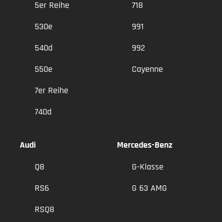
5er Reihe
718
530e
991
540d
992
550e
Cayenne
7er Reihe
740d
Audi
Mercedes-Benz
Q8
G-Klasse
RS6
G 63 AMG
RSQ8