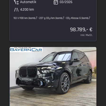
Automatik
03/2026
4.200 km
1
1
1
10,1 l/100 km (komb.)
• 227 g CO
/km (komb.)
• CO
-Klasse G (komb.)
2
2
98.789,- €
inkl. MwSt.