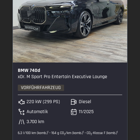
BMW 740d
xDr. M Sport Pro Entertain Executive Lounge
VORFÜHRFAHRZEUG
220 kW (299 PS)
Diesel
Automatik
11/2025
3.700 km
1
1
1
6,3 l/100 km (komb.)
• 164 g CO
/km (komb.)
• CO
-Klasse F (komb.)
2
2