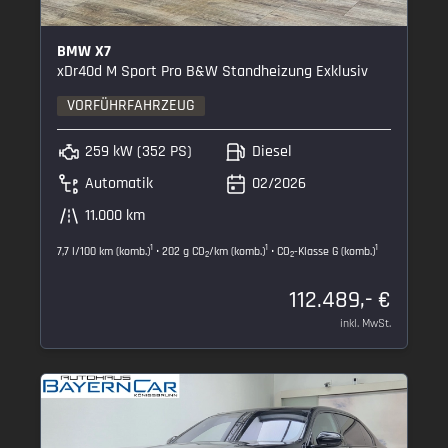
BMW X7
xDr40d M Sport Pro B&W Standheizung Exklusiv
VORFÜHRFAHRZEUG
259 kW (352 PS)
Diesel
Automatik
02/2026
11.000 km
1
1
1
7,7 l/100 km (komb.)
• 202 g CO
/km (komb.)
• CO
-Klasse G (komb.)
2
2
112.489,- €
inkl. MwSt.