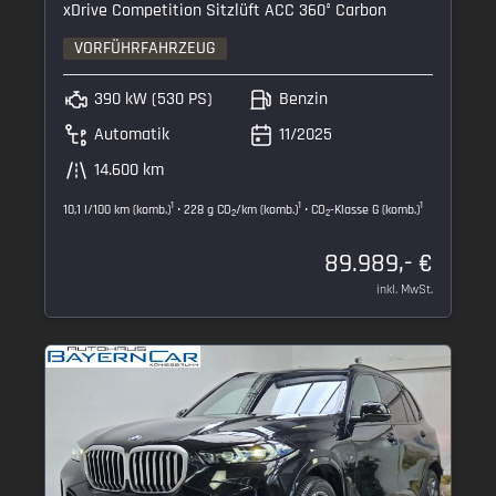
xDrive Competition Sitzlüft ACC 360° Carbon
VORFÜHRFAHRZEUG
390 kW (530 PS)
Benzin
Automatik
11/2025
14.600 km
1
1
1
10,1 l/100 km (komb.)
• 228 g CO
/km (komb.)
• CO
-Klasse G (komb.)
2
2
89.989,- €
inkl. MwSt.