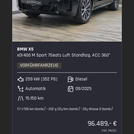
BMW X5
xDr40d M Sport 7Seats Luft Standhzg. ACC 360°
VORFÜHRFAHRZEUG
259 kW (352 PS)
Diesel
Automatik
09/2025
15.150 km
1
1
1
7,7 l/100 km (komb.)
• 202 g CO
/km (komb.)
• CO
-Klasse G (komb.)
2
2
96.489,- €
inkl. MwSt.