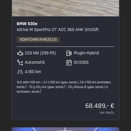
BMW 530e
xDrive M SportPro 21" ACC 360 AHK Sitzlüft
VORFÜHRFAHRZEUG
220 kW (299 PS)
Plugin-Hybrid
Automatik
01/2026
4.150 km
16,5 kWh/100 km + 3,1 l/100 km (gew. komb.), 7,8 l/100 km (entladen,
1
1
komb.)
• 70 g CO
/km (gew. komb.)
• CO
-Klasse B (gew. komb.), G
2
2
1
(entladen, komb.)
68.489,- €
inkl. MwSt.