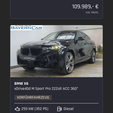
109.989,- €
inkl. MwSt.
BMW X6
xDrive40d M Sport Pro 22Zoll ACC 360°
VORFÜHRFAHRZEUG
259 kW (352 PS)
Diesel