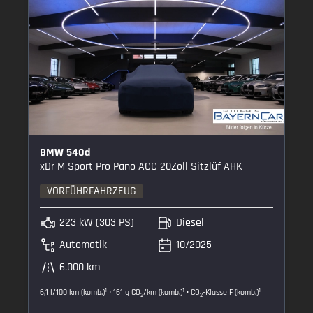
BMW 540d
xDr M Sport Pro Pano ACC 20Zoll Sitzlüf AHK
VORFÜHRFAHRZEUG
223 kW (303 PS)
Diesel
Automatik
10/2025
6.000 km
1
1
1
6,1 l/100 km (komb.)
• 161 g CO
/km (komb.)
• CO
-Klasse F (komb.)
2
2