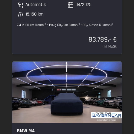
Automatik
04/2025
15.150 km
1
1
1
7,4 l/100 km (komb.)
• 194 g CO
/km (komb.)
• CO
-Klasse G (komb.)
2
2
83.789,- €
inkl. MwSt.
BMW M4