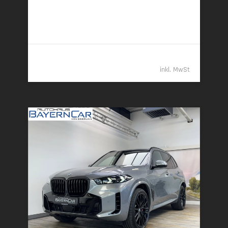
l/100 km (entladen, komb.) • 21 g CO
/km (gew.
2
komb.) • CO
-Klasse B (gew. komb.), G (entladen,
2
komb.)
92.789,- €
inkl. MwSt