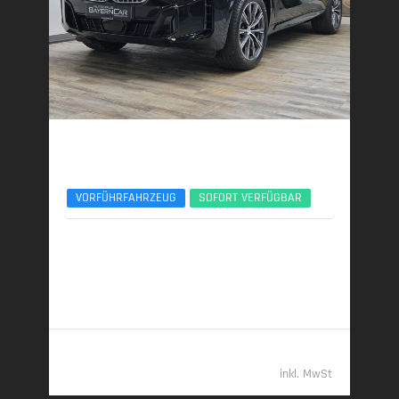
BMW X5
xDr40d M Sport 7Seats Luft Standhzg. ACC 360°
VORFÜHRFAHRZEUG
SOFORT VERFÜGBAR
09/2025 | 15.150 km
259 kW (352 PS) | Diesel
7,7 l/100 km (komb.) • 202 g CO
/km (komb.) • CO
-
2
2
Klasse G (komb.)
96.489,- €
inkl. MwSt