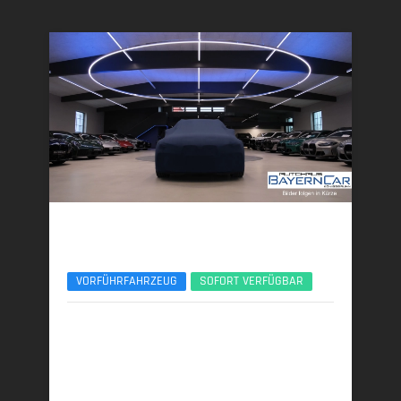
BMW X5
xDr50e M Sport Pro 22Zoll Pano Sitzlüft. AHK
VORFÜHRFAHRZEUG
SOFORT VERFÜGBAR
11/2025 | 6.700 km
360 kW (489 PS) | Plugin-Hybrid
27,4 kWh/100 km + 0,9 l/100 km (gew. komb.), 9,4