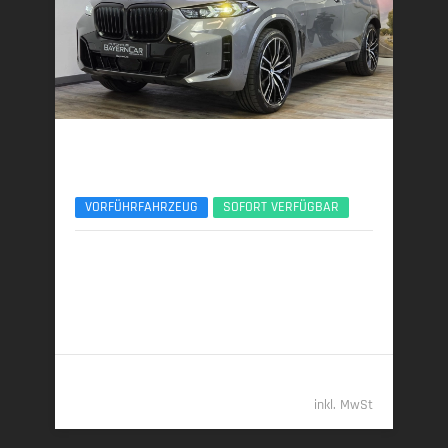
BMW X5
xDr30d M Sport Pro 22Zoll AHK Pano ACC
VORFÜHRFAHRZEUG
SOFORT VERFÜGBAR
09/2025 | 7.000 km
219 kW (298 PS) | Diesel
7,6 l/100 km (komb.) • 199 g CO
/km (komb.) • CO
-
2
2
Klasse G (komb.)
82.789,- €
inkl. MwSt