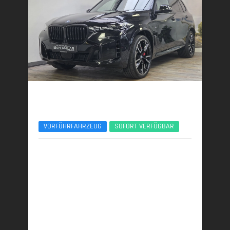
BMW X5
xDr50e M Sport Pro 22Zoll Sitzlüft. ACC AHK
VORFÜHRFAHRZEUG
SOFORT VERFÜGBAR
11/2025 | 7.600 km
360 kW (489 PS) | Plugin-Hybrid
27,4 kWh/100 km + 0,9 l/100 km (gew. komb.), 9,3
l/100 km (entladen, komb.) • 21 g CO
/km (gew.
2
komb.) • CO
-Klasse B (gew. komb.), G (entladen,
2
komb.)