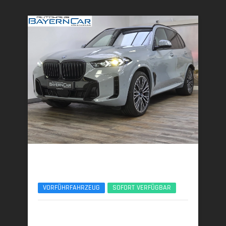
BMW X5
xDr50e M Sport Pro 22Zoll Pano Sitzlüft. AHK
VORFÜHRFAHRZEUG
SOFORT VERFÜGBAR
02/2026 | 7.450 km
360 kW (489 PS) | Plugin-Hybrid