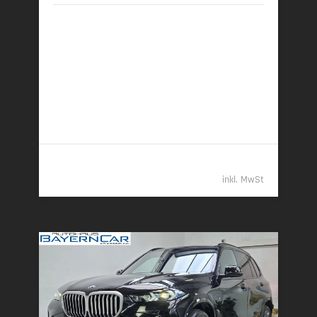
09/2025 | 6.900 km
360 kW (489 PS) | Plugin-Hybrid
27,0 kWh/100 km + 0,9 l/100 km (gew. komb.), 9,3
l/100 km (entladen, komb.) • 20 g CO
/km (gew.
2
komb.) • CO
-Klasse B (gew. komb.), G (entladen,
2
komb.)
94.789,- €
inkl. MwSt