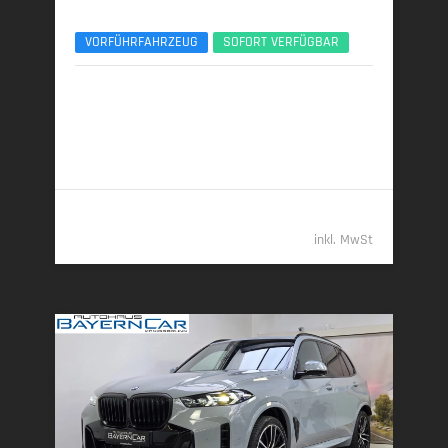
xDr40d M Sport Pro UPE138 B&W Luft Standheiz
VORFÜHRFAHRZEUG
SOFORT VERFÜGBAR
04/2026 | 9.450 km
259 kW (352 PS) | Diesel
7,7 l/100 km (komb.) • 202 g CO
/km (komb.) • CO
-
2
2
Klasse G (komb.)
112.489,- €
inkl. MwSt