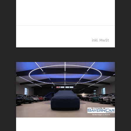
7,7 l/100 km (komb.) • 203 g CO
/km (komb.) • CO
-
2
2
Klasse G (komb.)
96.789,- €
inkl. MwSt
BMW X5