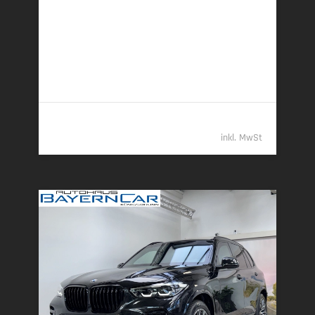
20,4 kWh/100 km + 3,2 l/100 km (gew. komb.), 9,3
l/100 km (entladen, komb.) • 73 g CO
/km (gew.
2
komb.) • CO
-Klasse B (gew. komb.), G (entladen,
2
komb.)
98.489,- €
inkl. MwSt