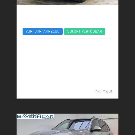
BMW X5
xDr30d M Sport Pro 22Zoll AHK Sitzlüft. ACC
VORFÜHRFAHRZEUG
SOFORT VERFÜGBAR
07/2025 | 5.650 km
219 kW (298 PS) | Diesel
7,1 l/100 km (komb.) • 186 g CO
/km (komb.) • CO
-
2
2
Klasse G (komb.)
79.989,- €
inkl. MwSt