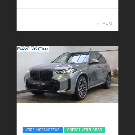
109.989,- €
inkl. MwSt
BMW X5
xDr50e M Sport Pro 22Zoll Pano Sitzlüft. AHK
VORFÜHRFAHRZEUG
SOFORT VERFÜGBAR