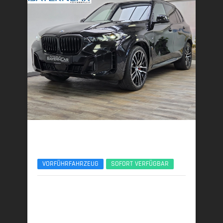
BMW X5
xDr40d M Sport Pro UPE140 B&W Luft Standhzg.
VORFÜHRFAHRZEUG
SOFORT VERFÜGBAR
02/2026 | 5.150 km
259 kW (352 PS) | Diesel
7,7 l/100 km (komb.) • 201 g CO
/km (komb.) • CO
-
2
2
Klasse G (komb.)