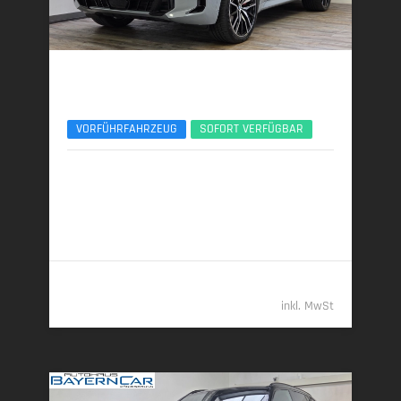
BMW X5
xDr30d M Sport Pro 22Zoll AHK Pano ACC 360°
VORFÜHRFAHRZEUG
SOFORT VERFÜGBAR
04/2025 | 9.631 km
219 kW (298 PS) | Diesel
7,5 l/100 km (komb.) • 197 g CO
/km (komb.) • CO
-
2
2
Klasse G (komb.)
77.489,- €
inkl. MwSt