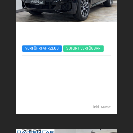
BMW X5
VR6 Protection - ARMORED/GEPANZERT
VORFÜHRFAHRZEUG
SOFORT VERFÜGBAR
05/2026 | 500 km
390 kW (530 PS) | Benzin
14,4 l/100 km (komb.) • 329 g CO
/km (komb.) • CO
-
2
2
Klasse G (komb.)
269.989,- €
inkl. MwSt