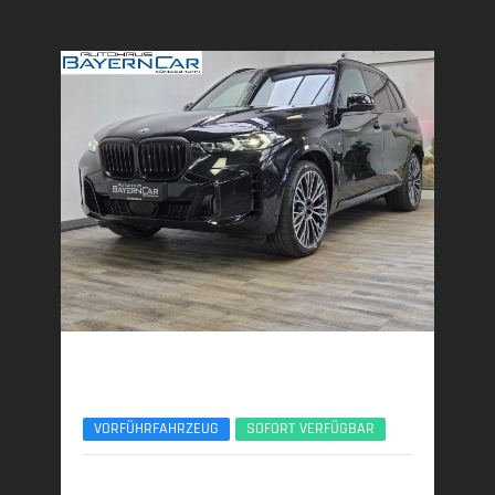
BMW X5
xDr40d M Sport Pro 7Seats Luftfeder AHK ACC
VORFÜHRFAHRZEUG
SOFORT VERFÜGBAR
12/2025 | 4.500 km
259 kW (352 PS) | Diesel