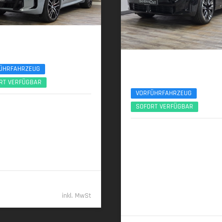
 X5
 Sport Pro 22Zoll AHK Pano ACC 360°
BMW X3
ÜHRFAHRZEUG
30e xDrive M Sport Pro 21Zoll AHK AC
RT VERFÜGBAR
VORFÜHRFAHRZEUG
2025 | 9.631 km
SOFORT VERFÜGBAR
 (298 PS) | Diesel
06/2025 | 8.950 km
220 kW (299 PS) | Plugin-Hybrid
00 km (komb.) • 197 g CO
/km
2
 • CO
-Klasse G (komb.)
2
22,9 kWh/100 km + 1,0 l/100 km
komb.), 7,5 l/100 km (entladen, 
77.489,- €
23 g CO
/km (gew. komb.) • CO
2
2
inkl. MwSt
B (gew. komb.), G (entladen, ko