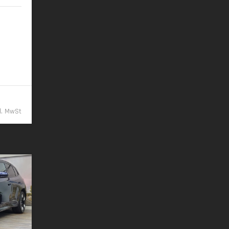
/km
9,- €
kl. MwSt