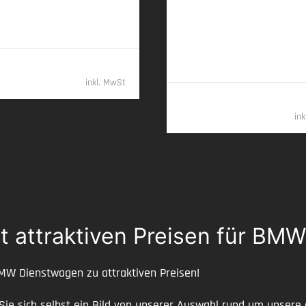
259 kW (352 PS) | Diesel
00 km (komb.) • 199 g CO
/km
2
 • CO
-Klasse G (komb.)
2
7,7 l/100 km (komb.) • 203 g CO
2
(komb.) • CO
-Klasse G (komb.)
82.789,- €
2
inkl. MwSt
96.78
in
t attraktiven Preisen für BM
BMW Dienstwagen zu attraktiven Preisen!
 Sie sich selbst ein Bild von unserer Auswahl rund um unse