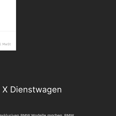
/km
9,- €
kl. MwSt
W X Dienstwagen
re exklusiven BMW Modelle machen. BMW