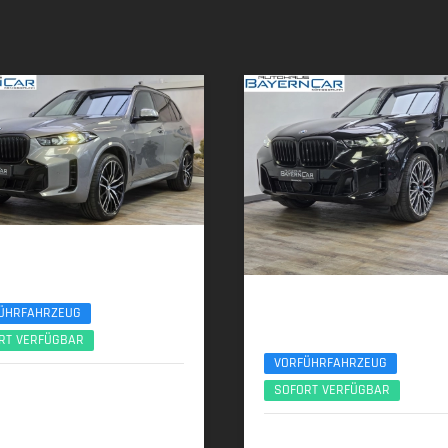
 X5
M Sport Pro 22Zoll AHK Pano ACC
BMW X5
ÜHRFAHRZEUG
xDr40d M Sport Pro 7Seats Luftfeder A
RT VERFÜGBAR
VORFÜHRFAHRZEUG
2025 | 7.000 km
SOFORT VERFÜGBAR
 (298 PS) | Diesel
12/2025 | 4.500 km