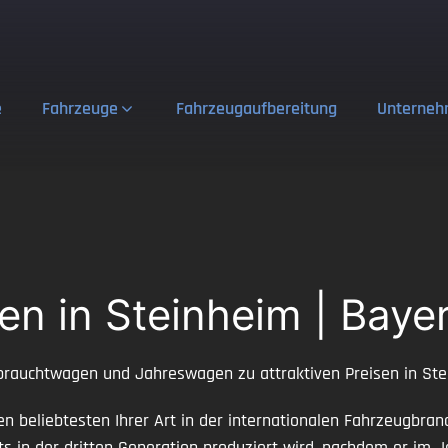
e
Fahrzeuge
Fahrzeugaufbereitung
Unterne
n in Steinheim | Baye
rauchtwagen und Jahreswagen zu attraktiven Preisen in Ste
 beliebtesten Ihrer Art in der internationalen Fahrzeugbranc
ts in der dritten Generation produziert wird, nachdem er im