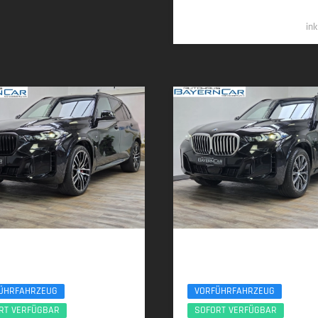
61.98
in
 X5
BMW X5
 Sport Pro UPE140 B&W Luft Standhzg.
xDr40d M Sport 7Seats Luft Standhzg. AC
ÜHRFAHRZEUG
VORFÜHRFAHRZEUG
RT VERFÜGBAR
SOFORT VERFÜGBAR