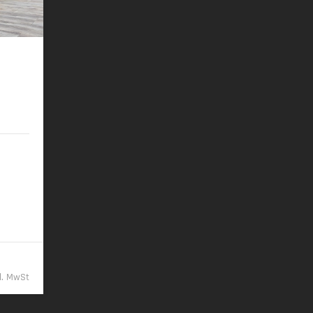
 Pano
/km
9,- €
kl. MwSt