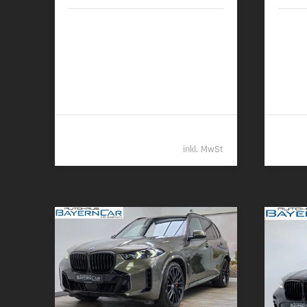
07/2025 | 5.650 km
02/
219 kW (298 PS) | Diesel
259 kW
7,1 l/100 km (komb.) • 186 g CO
/km
7,7 l/1
2
(komb.) • CO
-Klasse G (komb.)
(komb.)
2
79.989,- €
inkl. MwSt