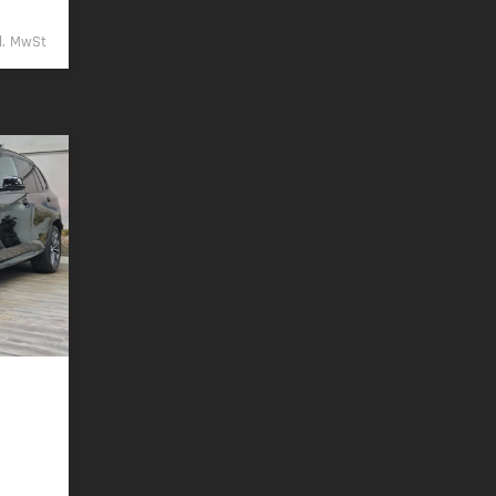
9,- €
kl. MwSt
C 360°