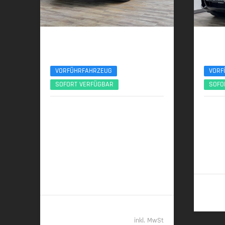
BMW X5
BMW
xDr50e M Sport Pro 22Zoll Pano Sitzlüft. AHK
VR6 Pr
VORFÜHRFAHRZEUG
VORF
SOFORT VERFÜGBAR
SOFO
09/2025 | 18.300 km
05/
360 kW (489 PS) | Plugin-Hybrid
390 kW
27,4 kWh/100 km + 0,9 l/100 km (gew.
14,4 l/
komb.), 9,4 l/100 km (entladen, komb.) •
(komb.)
21 g CO
/km (gew. komb.) • CO
-Klasse
2
2
B (gew. komb.), G (entladen, komb.)
89.989,- €
inkl. MwSt