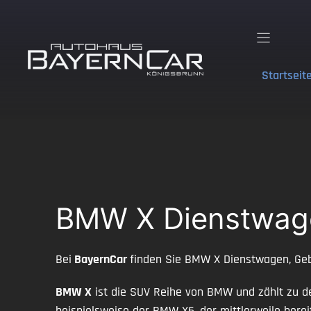
Zum
Inhalt
springen
Startseit
BMW X Dienstwage
Bei
BayernCar
finden Sie BMW X Dienstwagen, Geb
BMW X
ist die SUV Reihe von BMW und zählt zu den
beispielsweise der BMW X6, der mittlerweile berei