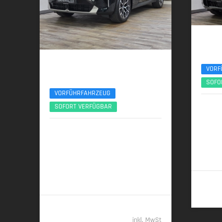
BMW
xDr30d M
BMW X3
VORF
xDrive20d AHK ACC 360° ServiceIncl. UPE77
SOFO
VORFÜHRFAHRZEUG
04/
SOFORT VERFÜGBAR
219 kW
10/2025 | 8.890 km
145 kW (197 PS) | Diesel
7,5 l/1
(komb.)
6,0 l/100 km (komb.) • 157 g CO
/km
2
(komb.) • CO
-Klasse E (komb.)
2
55.389,- €
inkl. MwSt