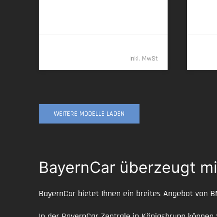
7,7 l/100 km (komb.) • 202 g CO
/km
7,6 l/1
2
(komb.) • CO
-Klasse G (komb.)
(komb.)
2
112.489,- €
inkl. MwSt
WEITERE MODELLE LADEN
BayernCar überzeugt mi
BayernCar bietet Ihnen ein breites Angebot von 
In der BayernCar Zentrale in Königsbrunn können