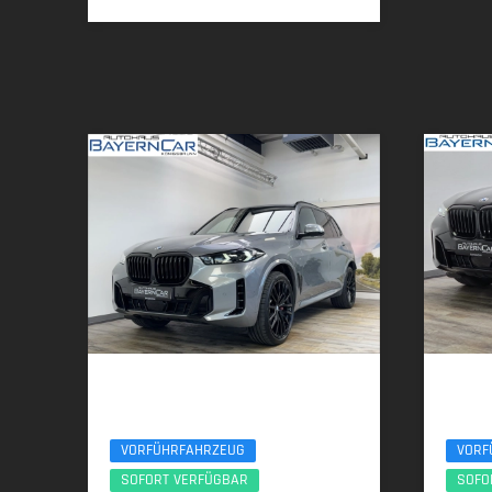
BMW X5
BMW
xDr30d M Sport Pro 22Zoll AHK Sitzlüft. ACC
xDr40d M
VORFÜHRFAHRZEUG
VORF
SOFORT VERFÜGBAR
SOFO