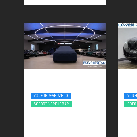
BMW X5
BMW
xDr40d M Sport Pro UPE138 B&W Luft Standheiz
xDr30d 
VORFÜHRFAHRZEUG
VORF
SOFORT VERFÜGBAR
SOFO
04/2026 | 9.450 km
09/
259 kW (352 PS) | Diesel
219 kW