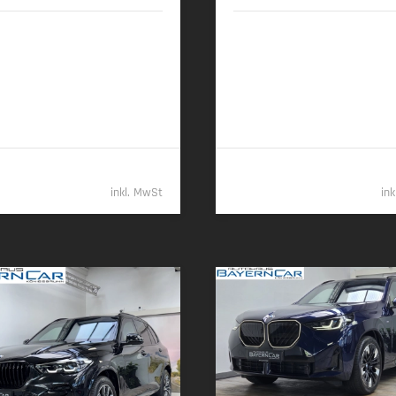
2026 | 5.150 km
09/2025 | 15.150 km
 (352 PS) | Diesel
259 kW (352 PS) | Diesel
00 km (komb.) • 201 g CO
/km
7,7 l/100 km (komb.) • 202 g CO
2
2
 • CO
-Klasse G (komb.)
(komb.) • CO
-Klasse G (komb.)
2
2
109.989,- €
96.48
inkl. MwSt
in