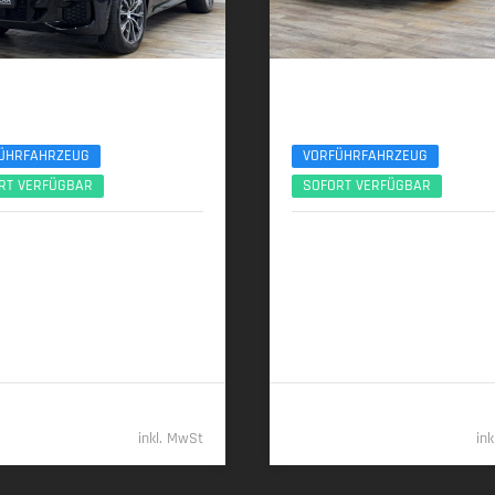
 X5
BMW X3
otection - ARMORED/GEPANZERT
xDr40d M Sport Pro ACC 360° Sitzlüftung
ÜHRFAHRZEUG
VORFÜHRFAHRZEUG
RT VERFÜGBAR
SOFORT VERFÜGBAR
2026 | 500 km
01/2026 | 6.000 km
 (530 PS) | Benzin
223 kW (303 PS) | Diesel
100 km (komb.) • 329 g CO
/km
6,2 l/100 km (komb.) • 162 g CO
2
2
 • CO
-Klasse G (komb.)
(komb.) • CO
-Klasse F (komb.)
2
2
269.989,- €
69.98
inkl. MwSt
in