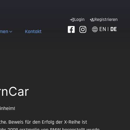
Login
Registrieren
EN
|
DE
hmen
Kontakt
rnCar
inheim!
he. Beweis für den Erfolg der X-Reihe ist
 Jahr 2008 erstmalig von BMW hergestellt wurde.