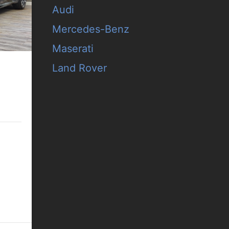
Audi
Mercedes-Benz
Maserati
Land Rover
C 360°
 (gew.
komb.) •
-Klasse
mb.)