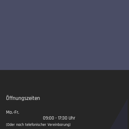
Slide 2 of 5
Öffnungszeiten
Mo.-Fr.
09:00 - 17:30 Uhr
(Oder nach telefonischer Vereinbarung)