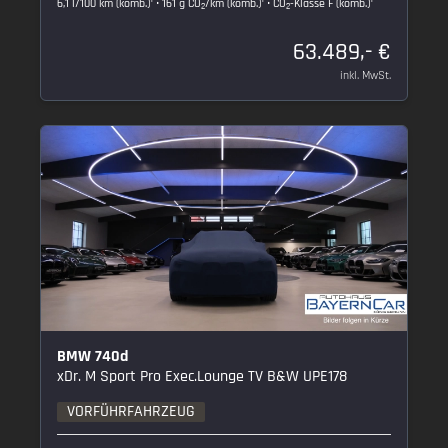
6,1 l/100 km (komb.)
• 161 g CO
/km (komb.)
• CO
-Klasse F (komb.)
2
2
63.489,- €
inkl. MwSt.
BMW 740d
xDr. M Sport Pro Exec.Lounge TV B&W UPE178
VORFÜHRFAHRZEUG