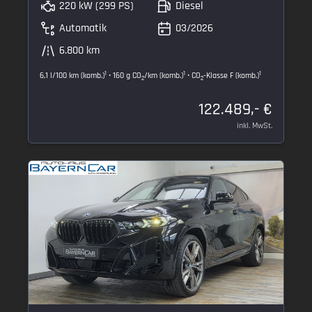
220 kW (299 PS)
Diesel
Automatik
03/2026
6.800 km
1
1
1
6,1 l/100 km (komb.)
• 160 g CO
/km (komb.)
• CO
-Klasse F (komb.)
2
2
122.489,- €
inkl. MwSt.