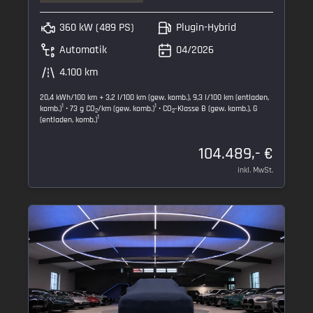
360 kW (489 PS)
Plugin-Hybrid
Automatik
04/2026
4.100 km
20,4 kWh/100 km + 3,2 l/100 km (gew. komb.), 9,3 l/100 km (entladen,
1
1
komb.)
• 73 g CO
/km (gew. komb.)
• CO
-Klasse B (gew. komb.), G
2
2
1
(entladen, komb.)
104.489,- €
inkl. MwSt.