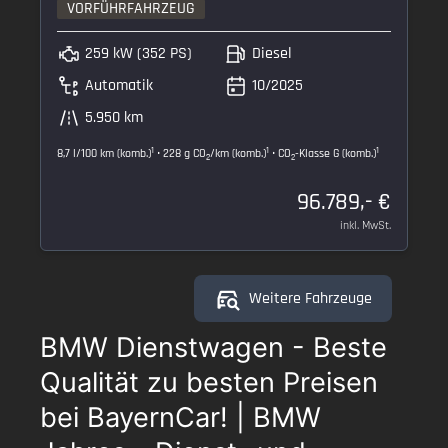
VORFÜHRFAHRZEUG
259 kW (352 PS)
Diesel
Automatik
10/2025
5.950 km
1
1
1
8,7 l/100 km (komb.)
• 228 g CO
/km (komb.)
• CO
-Klasse G (komb.)
2
2
96.789,- €
inkl. MwSt.
Weitere Fahrzeuge
BMW Dienstwagen - Beste
Qualität zu besten Preisen
bei BayernCar! | BMW