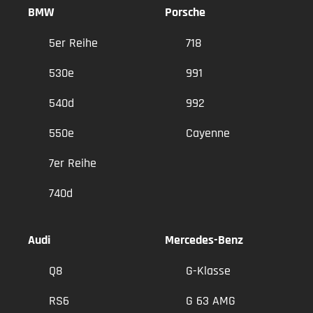
BMW
Porsche
5er Reihe
718
530e
991
540d
992
550e
Cayenne
7er Reihe
740d
Audi
Mercedes-Benz
Q8
G-Klasse
RS6
G 63 AMG