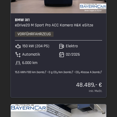
BMW iX1
eDrive20 M Sport Pro ACC Kamera H&K eSitze
VORFÜHRFAHRZEUG
150 kW (204 PS)
Elektro
Automatik
02/2026
6.000 km
1
1
1
15,5 kWh/100 km (komb.)
• 0 g CO
/km (komb.)
• CO
-Klasse A (komb.)
2
2
48.489,- €
inkl. MwSt.