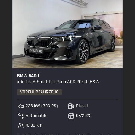
BMW 540d
xDr. To. M Sport Pro Pano ACC 20Zoll B&W
VORFÜHRFAHRZEUG
223 kW (303 PS)
Diesel
Automatik
07/2025
4.100 km
1
1
1