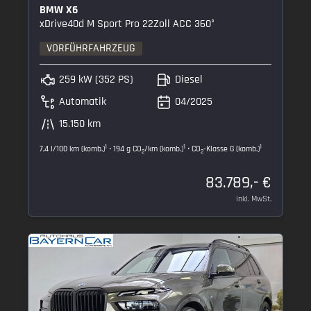
BMW X6
xDrive40d M Sport Pro 22Zoll ACC 360°
VORFÜHRFAHRZEUG
259 kW (352 PS)
Diesel
Automatik
04/2025
15.150 km
1
1
1
7,4 l/100 km (komb.)
• 194 g CO
/km (komb.)
• CO
-Klasse G (komb.)
2
2
83.789,- €
inkl. MwSt.