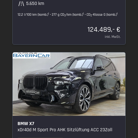
5.650 km
1
1
1
12,2 l/100 km (komb.)
• 277 g CO
/km (komb.)
• CO
-Klasse G (komb.)
2
2
124.489,- €
inkl. MwSt.
BMW X7
xDr40d M Sport Pro AHK Sitzlüftung ACC 23Zoll