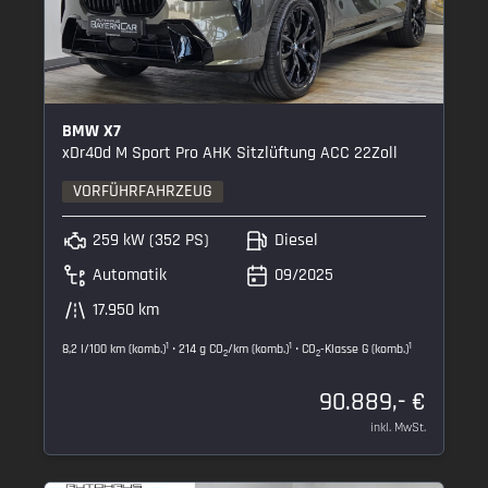
BMW X7
xDr40d M Sport Pro AHK Sitzlüftung ACC 22Zoll
VORFÜHRFAHRZEUG
259 kW (352 PS)
Diesel
Automatik
09/2025
17.950 km
1
1
1
8,2 l/100 km (komb.)
• 214 g CO
/km (komb.)
• CO
-Klasse G (komb.)
2
2
90.889,- €
inkl. MwSt.