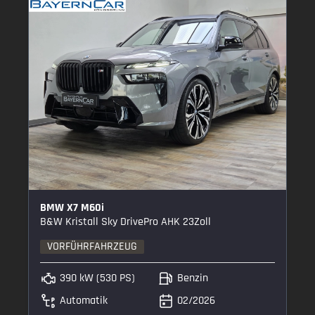
BMW X7 M60i
B&W Kristall Sky DrivePro AHK 23Zoll
VORFÜHRFAHRZEUG
390 kW (530 PS)
Benzin
Automatik
02/2026