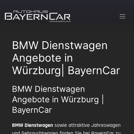
Zum
Inhalt
springen
BMW Dienstwagen
Angebote in
Würzburg| BayernCar
BMW Dienstwagen
Angebote in Würzburg |
BayernCar
BMW Dienstwagen
sowie attraktive Jahreswagen
und Gebrauchtwagen finden Sie bei BayernCar zu