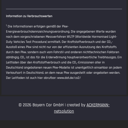
Information zu Verbrauchswerten
1
Die Informationen erfolgen gemäß der Pkw-
Energieverbrauchskennzeichnungsverordnung. Die angegebenen Werte wurden
nach dem vorgeschriebenen Messverfahren WLTP (Worldwide Harmonised Light-
Duty Vehicles Test Procedure) ermittelt. Der Kraftstoffverbrauch und der CO₂-
Ausstoß eines Pkw sind nicht nur von der effizienten Ausnutzung des Kraftstoffs
durch den Pkw, sondern auch vom Fahrstil und anderen nichttechnischen Faktoren
abhängig. CO₂ ist das für die Erderwärmung hauptverantwortliche Treibhausgas. Ein
Leitfaden über den Kraftstoffverbrauch und die CO₂-Emissionen aller in
Deutschland angebotenen neuen Pkw-Modelle ist unentgeltlich einsehbar an jedem
Verkaufsort in Deutschland, an dem neue Pkw ausgestellt oder angeboten werden.
Der Leitfaden ist auch hier abrufbar:
www.dat.de/co2/
© 2026 Bayern Car GmbH | created by
ACKERMANN-
netsolution